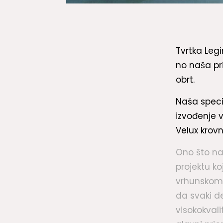
Tvrtka Leg
no naša pr
obrt.
Naša speci
izvođenje v
Velux krovn
Ono što na
projektu k
vrhunskom 
da svaki d
visokokvali