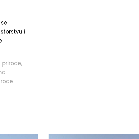
 se
storstvu i
e
 prirode,
 na
irode