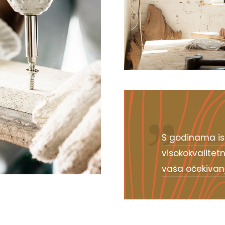
S godinama is
visokokvalitetn
vaša očekivanja