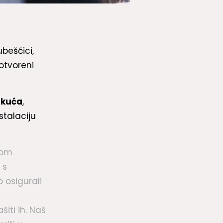
bešćici,
otvoreni
 kuća
,
stalaciju
kom
 s
 osigurali
šiti ih. Naš