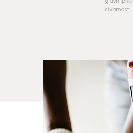
glavni prior
stvarnost.