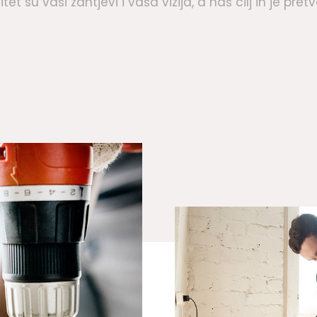
itet su vaši zahtjevi i vaša vizija, a naš cilj ih je pretv