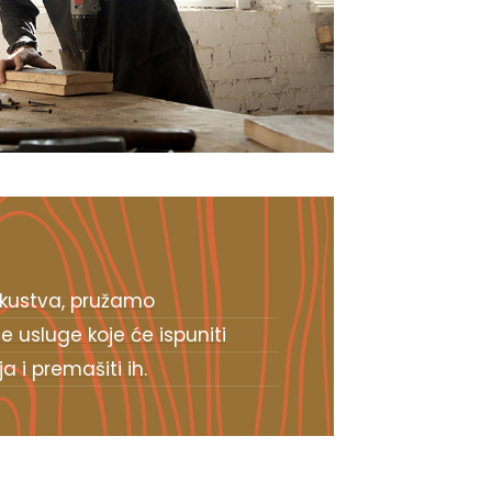
kustva, pružamo
e usluge koje će ispuniti
 i premašiti ih.