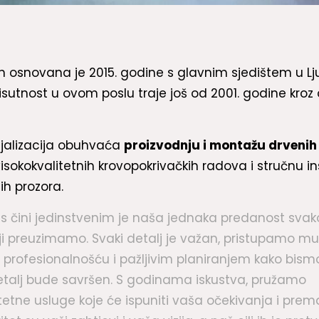
in osnovana je 2015. godine s glavnim sjedištem u Lju
isutnost u ovom poslu traje još od 2001. godine kroz 
jalizacija obuhvaća
proizvodnju i montažu drvenih
isokokvalitetnih krovopokrivačkih radova i stručnu in
ih prozora.
s čini jedinstvenim je naša jednaka predanost sva
oji preuzimamo. Svaki detalj je važan, pristupamo mu
profesionalnošću i pažljivim planiranjem kako bismo
etalj bude savršen. S godinama iskustva, pružamo
tetne usluge koje će ispuniti vaša očekivanja i prema