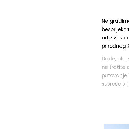
Ne gradimo
besprijekor
održivosti
prirodnog ž
Dakle, ako 
ne tražite 
putovanje 
susreće s 